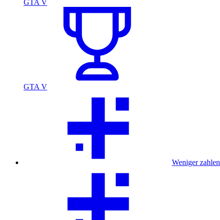
GTA V
GTA V
Weniger zahlen