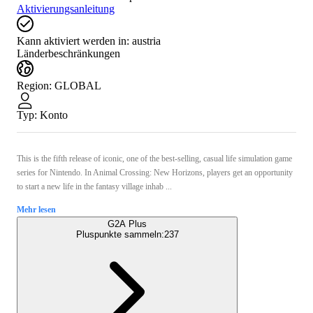
Aktivierungsanleitung
Kann aktiviert werden in:
austria
Länderbeschränkungen
Region
:
GLOBAL
Typ
:
Konto
This is the fifth release of iconic, one of the best-selling, casual life simulation game
series for Nintendo. In Animal Crossing: New Horizons, players get an opportunity
to start a new life in the fantasy village inhab ...
Mehr lesen
G2A Plus
Pluspunkte sammeln:
237