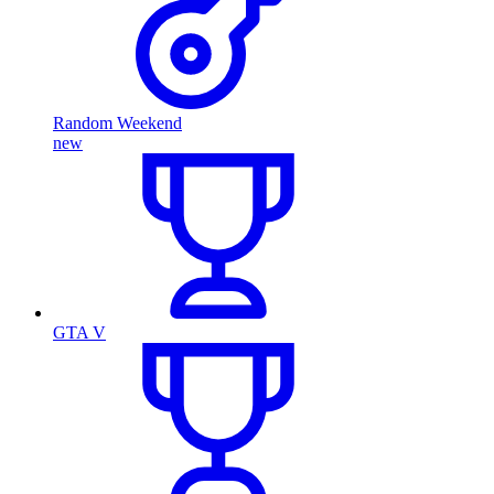
Random Weekend
new
GTA V