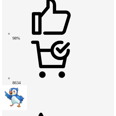
98%
8634