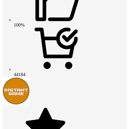
100%
44184