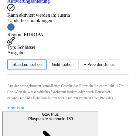
Aktivierungsanleitung
Kann aktiviert werden in:
austria
Länderbeschränkungen
Region
:
EUROPA
Typ
:
Schlüssel
Ausgabe:
Standard Edition
Gold Edition
+ Preorder Bonus
Aus der preisgekrönten Anno-Reihe: Gestalte das Römische Reich im Jahr 117 n.
Chr. Wirst du wirtschaftliches Wachstum fördern oder durch Herrschaft
expandieren? Mit Rebellion führen oder Kulturen vereinen? Der Preis des ...
Mehr lesen
G2A Plus
Pluspunkte sammeln:
189