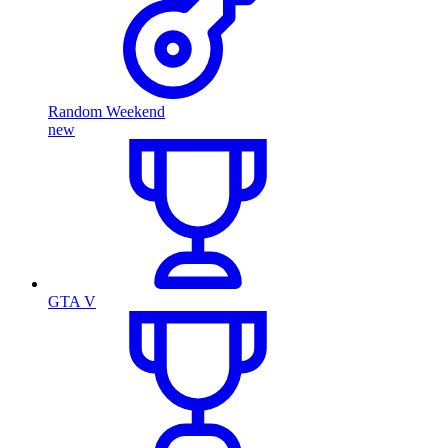
Random Weekend
new
GTA V