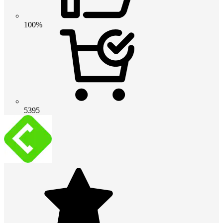
100%
5395