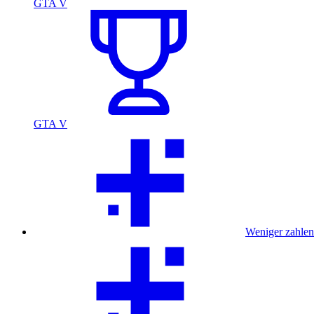
GTA V
GTA V
Weniger zahlen