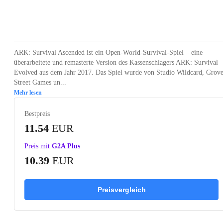
Loading...
Loading...
Loading...
Loading...
Loading
ARK: Survival Ascended ist ein Open-World-Survival-Spiel – eine
überarbeitete und remasterte Version des Kassenschlagers ARK: Survival
Evolved aus dem Jahr 2017. Das Spiel wurde von Studio Wildcard, Grov
Street Games un...
Mehr lesen
Bestpreis
11.54
EUR
Preis mit
G2A Plus
10.39
EUR
Preisvergleich