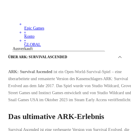
Epic Games
•
Konto
•
GLOBAL
Ausverkauft
ÜBER ARK: SURVIVAL ASCENDED
ARK: Survival Ascended
ist ein Open-World-Survival-Spiel – eine
überarbeitete und remasterte Version des Kassenschlagers ARK: Survival
Evolved aus dem Jahr 2017. Das Spiel wurde von Studio Wildcard, Grov
Street Games und Instinct Games entwickelt und von Studio Wildcard un
Snail Games USA im Oktober 2023 im Steam Early Access veröffentlicht
ANGEBOTE VON 0 VERKÄUFER
Das ultimative ARK-Erlebnis
Survival Ascended ist eine verbesserte Version von Survival Evolved, die