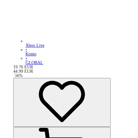
Xbox Live
•
Konto
•
GLOBAL
19.76
EUR
44.99
EUR
-
56
%