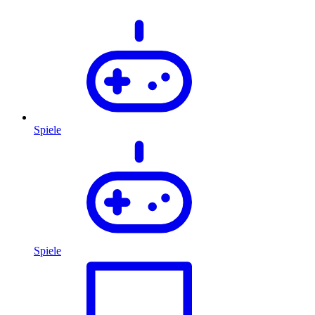
Spiele
Spiele