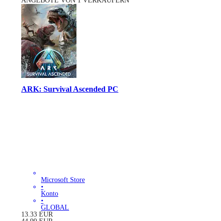
ANGEBOTE VON 1 VERKÄUFERN
ARK: Survival Ascended PC
Microsoft Store
•
Konto
•
GLOBAL
13.33
EUR