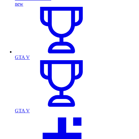
new
GTA V
GTA V