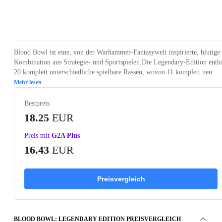
Loading...
Loading...
Loading...
Loading...
Loading
Blood Bowl ist eine, von der Warhammer-Fantasywelt inspirierte, blutige
Kombination aus Strategie- und Sportspielen.Die Legendary-Edition enthä
20 komplett unterschiedliche spielbare Rassen, wovon 11 komplett neu ...
Mehr lesen
Bestpreis
18.25
EUR
Preis mit
G2A Plus
16.43
EUR
Preisvergleich
BLOOD BOWL: LEGENDARY EDITION PREISVERGLEICH