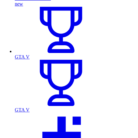
new
GTA V
GTA V