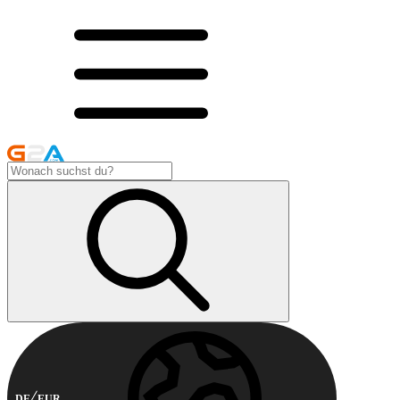
DE
EUR