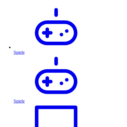
Spiele
Spiele