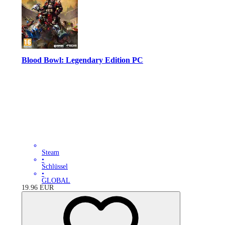
Blood Bowl: Legendary Edition PC
Steam
•
Schlüssel
•
GLOBAL
19.96
EUR