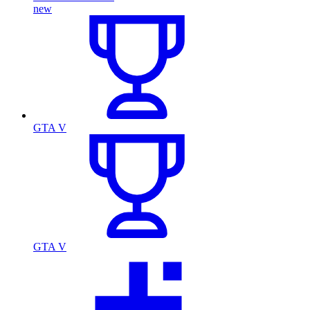
new
GTA V
GTA V