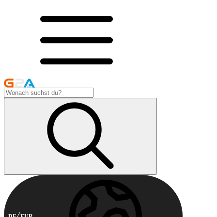
DE
EUR