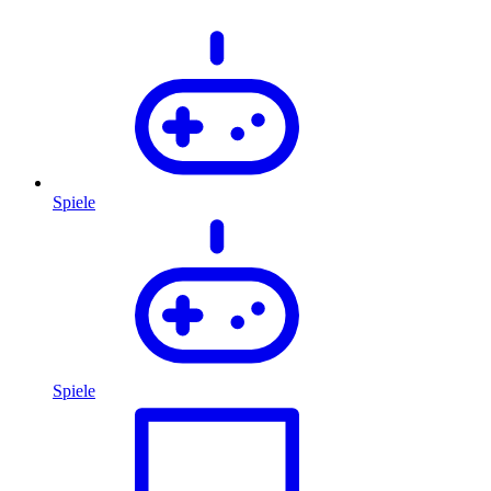
Spiele
Spiele