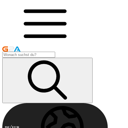
DE
EUR