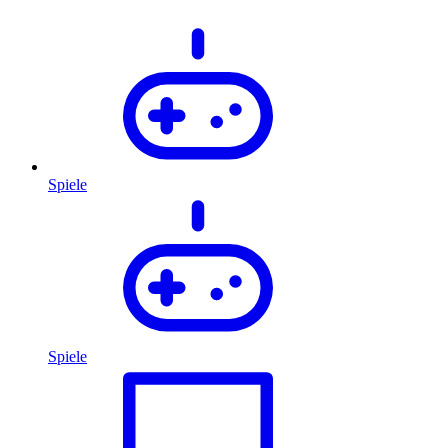
Spiele
Spiele