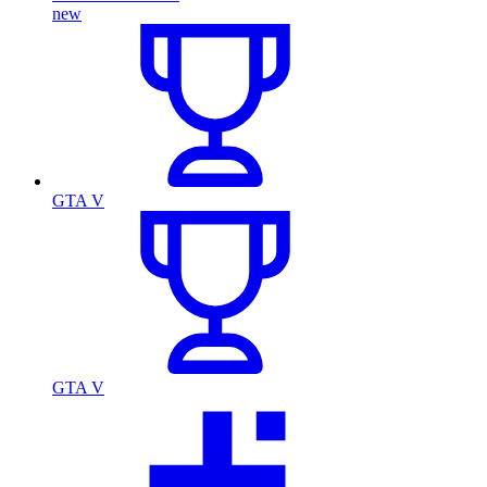
new
GTA V
GTA V