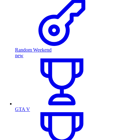
Random Weekend
new
GTA V