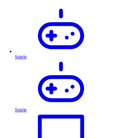
Spiele
Spiele