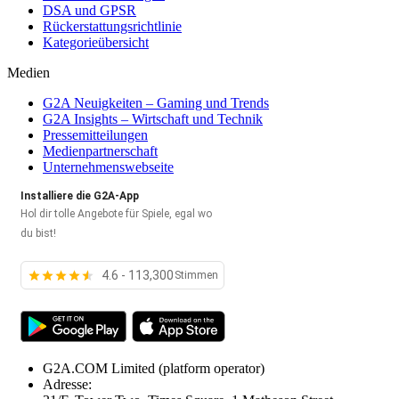
DSA und GPSR
Rückerstattungsrichtlinie
Kategorieübersicht
Medien
G2A Neuigkeiten – Gaming und Trends
G2A Insights – Wirtschaft und Technik
Pressemitteilungen
Medienpartnerschaft
Unternehmenswebseite
Installiere die G2A-App
Hol dir tolle Angebote für Spiele, egal wo
du bist!
4.6 - 113,300
Stimmen
G2A.COM Limited
(platform operator)
Adresse: