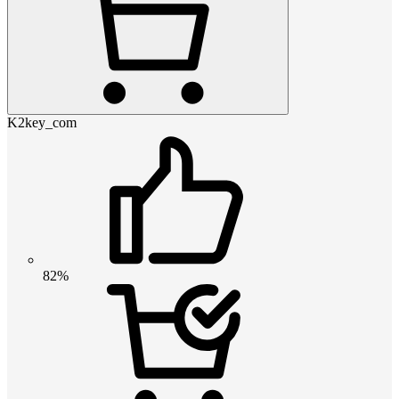
K2key_com
82%