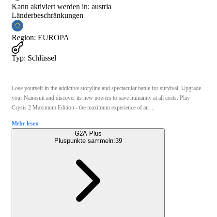
Kann aktiviert werden in:
austria
Länderbeschränkungen
Region
:
EUROPA
Typ
:
Schlüssel
Lose yourself in the addictive storyline and spectacular battle for survival. Upgrade
your Nanosuit and discover its new powers to save humanity at all costs. Play
Crysis 2 Maximum Edition - the maximum experience of an ...
Mehr lesen
G2A Plus
Pluspunkte sammeln:
39