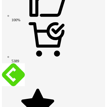
100%
5389