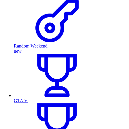
Random Weekend
new
GTA V