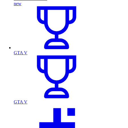
new
GTA V
GTA V