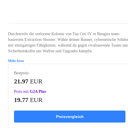
Loading...
Loading...
Loading...
Loading...
Loading
Durchstreife die verlorene Kolonie von Tau Ceti IV in Bungies team-
basiertem Extraction-Shooter. Wähle deinen Runner, cybernetische Söldn
mit einzigartigen Fähigkeiten, während du gegen rivalisierende Teams un
Sicherheitskräfte um Waffen und Upgrades kämpfst.
Mehr lesen
Bestpreis
21.97
EUR
Preis mit
G2A Plus
19.77
EUR
Preisvergleich