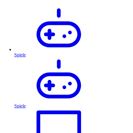
Spiele
Spiele