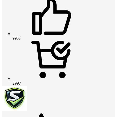
99%
2997