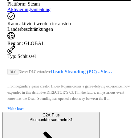
Plattform
:
Steam
Aktivierungsanleitung
Kann aktiviert werden in:
austria
Länderbeschränkungen
Region
:
GLOBAL
Typ
:
Schlüssel
Death Stranding (PC) - Steam Account - GLOBAL
Dieser DLC erfordert:
DLC
From legendary game creator Hideo Kojima comes a genre-defying experience, now
expanded in this definitive DIRECTOR’S CUT.In the future, a mysterious event
known as the Death Stranding has opened a doorway between the li ...
Mehr lesen
G2A Plus
Pluspunkte sammeln:
31