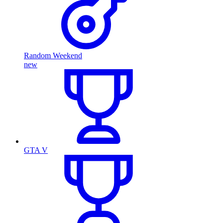
Random Weekend
new
GTA V