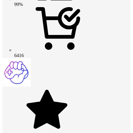
99%
6416