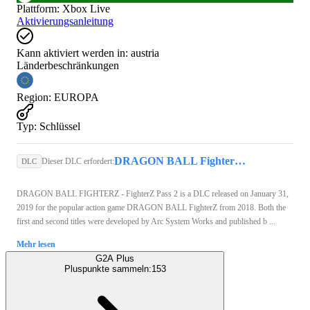
Plattform
:
Xbox Live
Aktivierungsanleitung
Kann aktiviert werden in:
austria
Länderbeschränkungen
Region
:
EUROPA
Typ
:
Schlüssel
DRAGON BALL FighterZ (Xbox One) - Xbox Live Key - EUROPE
Dieser DLC erfordert:
DLC
DRAGON BALL FIGHTERZ - FighterZ Pass 2 is a DLC released on January 31,
2019 for the popular action game DRAGON BALL FighterZ from 2018. Both the
first and second titles were developed by Arc System Works and published b ...
Mehr lesen
G2A Plus
Pluspunkte sammeln:
153