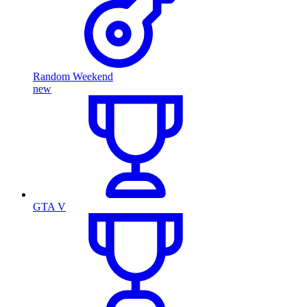
Random Weekend
new
GTA V