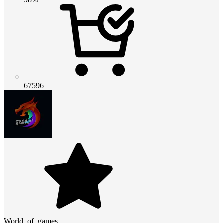
67596
World_of_games