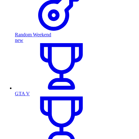
Random Weekend
new
GTA V