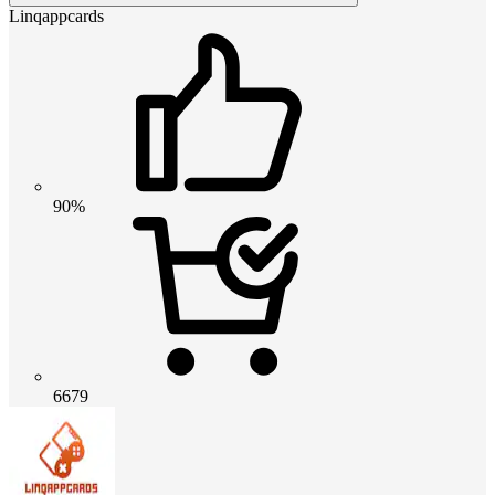
Linqappcards
90%
6679