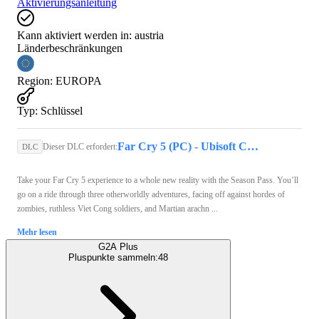
Aktivierungsanleitung
Kann aktiviert werden in:
austria
Länderbeschränkungen
Region
:
EUROPA
Typ
:
Schlüssel
Far Cry 5 (PC) - Ubisoft Connect Key - EUROPE
Dieser DLC erfordert:
DLC
Take your Far Cry 5 experience to a whole new reality with the Season Pass. You’ll
go on a ride through three otherworldly adventures, facing off against hordes of
zombies, ruthless Viet Cong soldiers, and Martian arachn ...
Mehr lesen
G2A Plus
Pluspunkte sammeln:
48