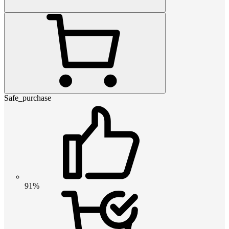
Safe_purchase
91%