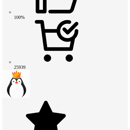
100%
25939