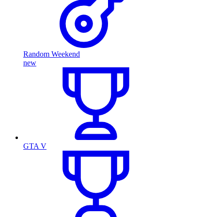
Random Weekend
new
GTA V