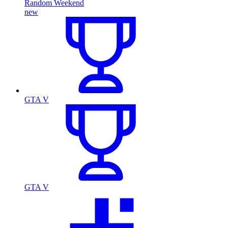
Random Weekend
new
GTA V
GTA V