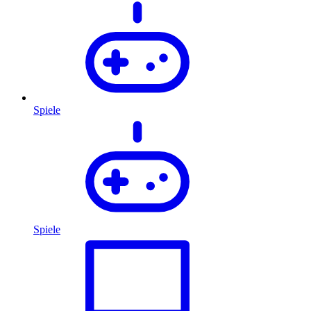
Spiele
Spiele