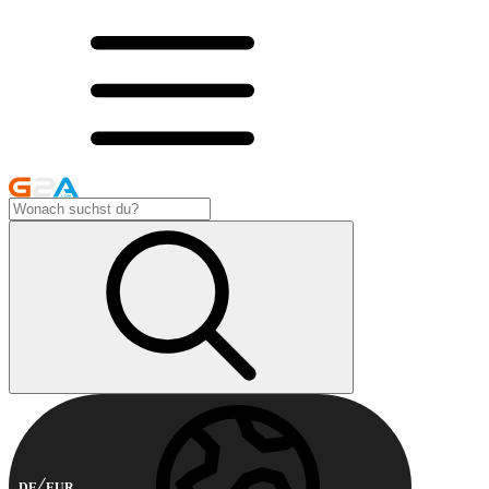
DE
EUR