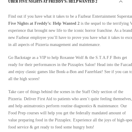
ÜBER FIVE NIGHTS AT FREDDY'S: HELP WANTED 2
Find out if you have what it takes to be a Fazbear Entertainment Supersta
Five Nights at Freddy’s: Help Wanted 2
is the sequel to the terrifying
experience that brought new life to the iconic horror franchise. As a brand
new Fazbear employee you’ll have to prove you have what it takes to exc
in all aspects of Pizzeria management and maintenance.
Go Backstage as a VIP to help Roxanne Wolf & the S.T.A.F.F Bots get
ready for their performances in the Pizzaplex Salon! Head into the Fazca
and enjoy classic games like Bonk-a-Bon and Fazerblast! See if you can t
all the high scores!
Take care of things behind the scenes in the Staff Only section of the
Pizzeria. Deliver First Aid to patients who aren’t quite feeling themselves,
and help animatronics perform routine diagnostics & maintenance. Our
Food Prep courses will help you get the federally mandated amount of
value preparing food in the Pizzaplex. Experience all the joys of high-spe
food service & get ready to feed some hungry bots!