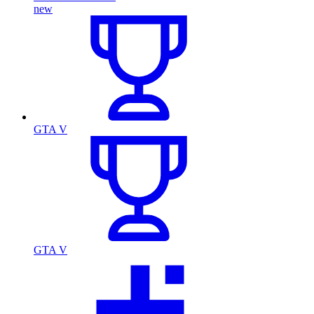
new
GTA V
GTA V