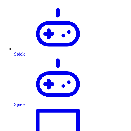
Spiele
Spiele