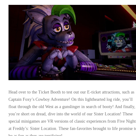
Head over to the Ticket Booth to test out our E-ticket attractions, such as
Captain Foxy’s Cowboy Adventure! On this lighthearted log ride, you’ll
float through the old West as a gunslinger in search of booty! And finally, 
you’re short on dread, dive into the world of our Sister Location! These
special minigames are VR versions of classic experiences from Five Night
at Freddy’s: Sister Location. These fan-favorites brought to life promise t
be as fun as they are terrifying!