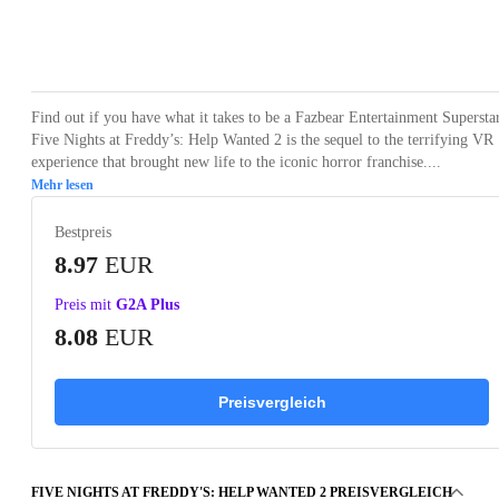
Loading...
Loading...
Loading...
Loading...
Loading
Find out if you have what it takes to be a Fazbear Entertainment Supersta
Five Nights at Freddy’s: Help Wanted 2 is the sequel to the terrifying VR
experience that brought new life to the iconic horror franchise....
Mehr lesen
Bestpreis
8.97
EUR
Preis mit
G2A Plus
8.08
EUR
Preisvergleich
FIVE NIGHTS AT FREDDY'S: HELP WANTED 2 PREISVERGLEICH