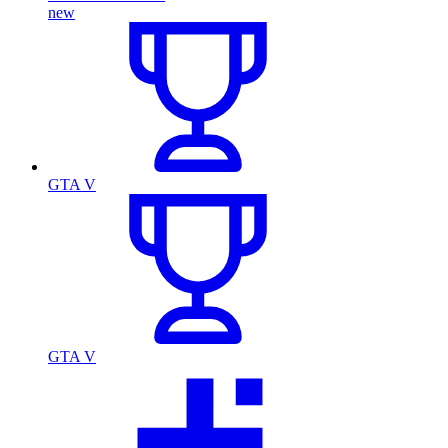
new
GTA V
GTA V