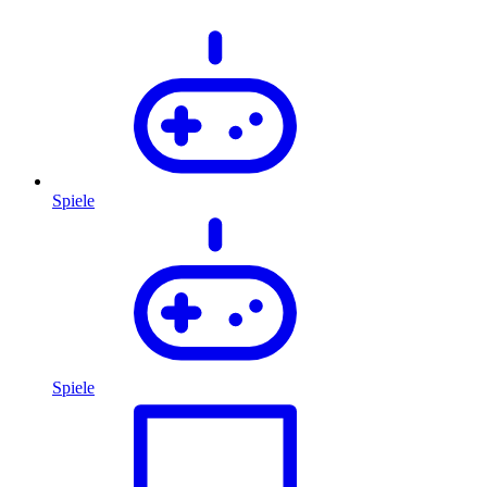
Spiele
Spiele