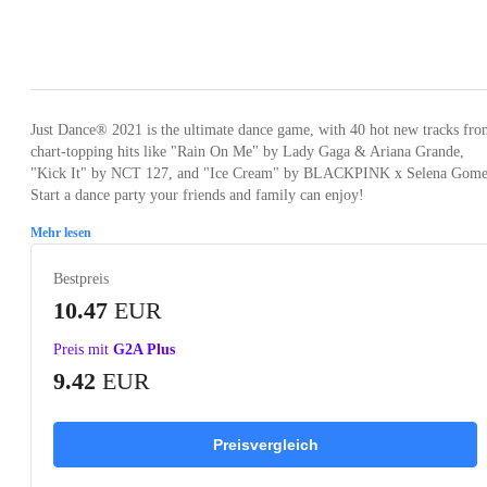
Loading...
Loading...
Loading...
Just Dance® 2021 is the ultimate dance game, with 40 hot new tracks fr
chart-topping hits like "Rain On Me" by Lady Gaga & Ariana Grande,
"Kick It" by NCT 127, and "Ice Cream" by BLACKPINK x Selena Gome
Start a dance party your friends and family can enjoy!
Mehr lesen
Bestpreis
10.47
EUR
Preis mit
G2A Plus
9.42
EUR
Preisvergleich