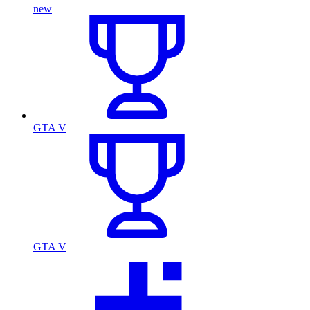
new
GTA V
GTA V