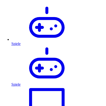
Spiele
Spiele