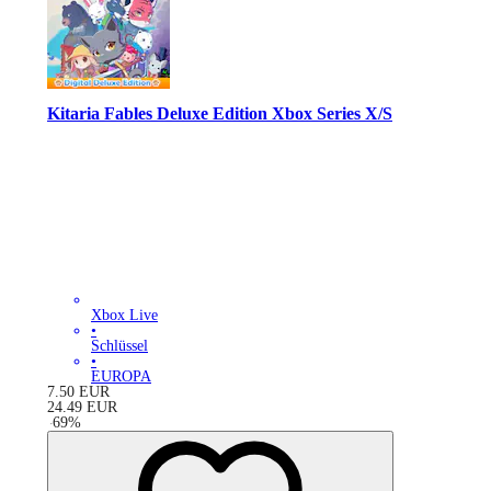
Kitaria Fables Deluxe Edition Xbox Series X/S
Xbox Live
•
Schlüssel
•
EUROPA
7.50
EUR
24.49
EUR
-
69
%