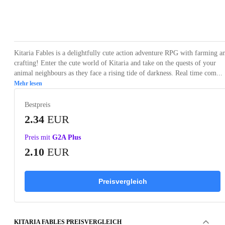
Loading...
Loading...
Loading...
Loading...
Loading
Kitaria Fables is a delightfully cute action adventure RPG with farming a
crafting! Enter the cute world of Kitaria and take on the quests of your
animal neighbours as they face a rising tide of darkness. Real time com...
Mehr lesen
Bestpreis
2.34
EUR
Preis mit
G2A Plus
2.10
EUR
Preisvergleich
KITARIA FABLES PREISVERGLEICH