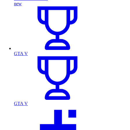
new
GTA V
GTA V