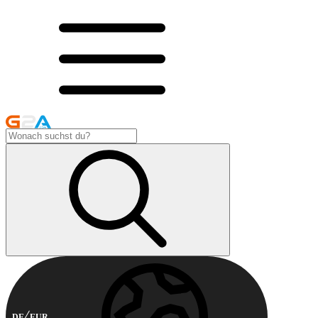
DE
EUR