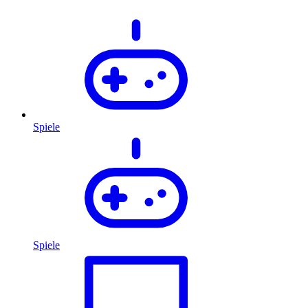
Spiele
Spiele