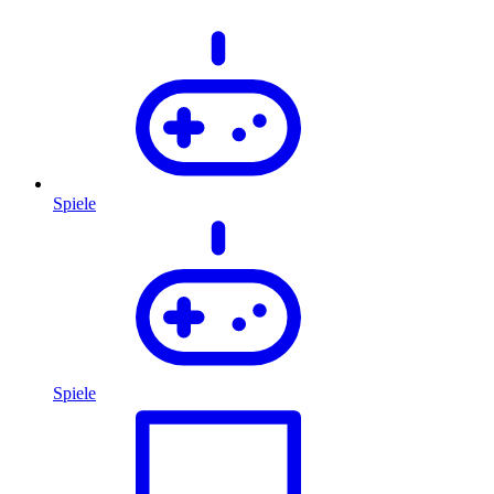
Spiele
Spiele