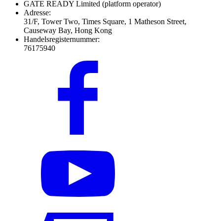
GATE READY Limited
(platform operator)
Adresse:
31/F, Tower Two, Times Square, 1 Matheson Street,
Causeway Bay, Hong Kong
Handelsregisternummer:
76175940