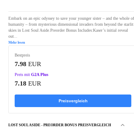
Embark on an epic odyssey to save your younger sister – and the whole o
humanity – from mysterious dimensional invaders from beyond the starlit
skies in Lost Soul Aside.Preorder Bonus Includes:Kaser’s initial reveal
out...
Mehr lesen
Bestpreis
7.98
EUR
Preis mit
G2A Plus
7.18
EUR
Preisvergleich
LOST SOUL ASIDE - PREORDER BONUS PREISVERGLEICH