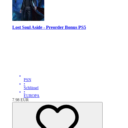
Lost Soul Aside - Preorder Bonus PS5
PSN
•
Schlüssel
•
EUROPA
7.98
EUR