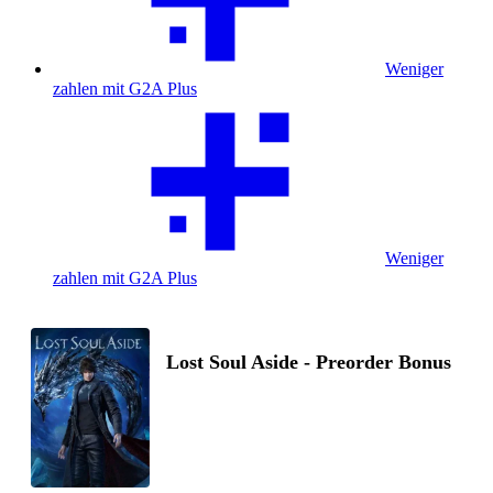
Weniger
zahlen mit G2A Plus
Weniger
zahlen mit G2A Plus
Lost Soul Aside - Preorder Bonus