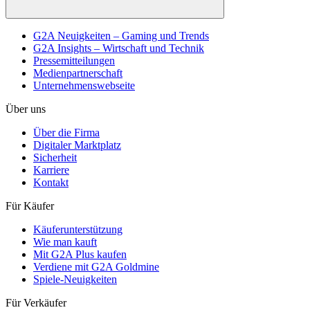
G2A Neuigkeiten – Gaming und Trends
G2A Insights – Wirtschaft und Technik
Pressemitteilungen
Medienpartnerschaft
Unternehmenswebseite
Über uns
Über die Firma
Digitaler Marktplatz
Sicherheit
Karriere
Kontakt
Für Käufer
Käuferunterstützung
Wie man kauft
Mit G2A Plus kaufen
Verdiene mit G2A Goldmine
Spiele-Neuigkeiten
Für Verkäufer