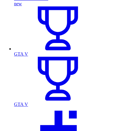
new
GTA V
GTA V