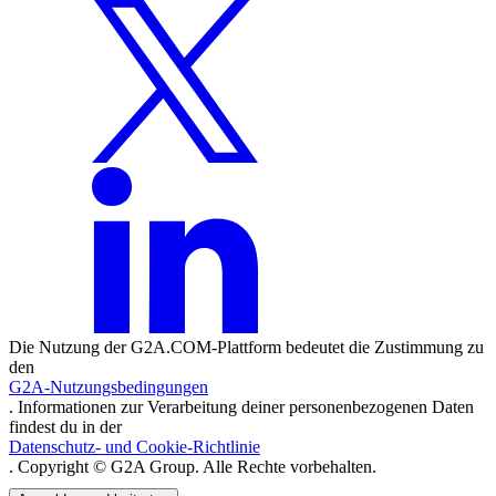
Die Nutzung der G2A.COM-Plattform bedeutet die Zustimmung zu
den
G2A-Nutzungsbedingungen
. Informationen zur Verarbeitung deiner personenbezogenen Daten
findest du in der
Datenschutz- und Cookie-Richtlinie
. Copyright © G2A Group. Alle Rechte vorbehalten.