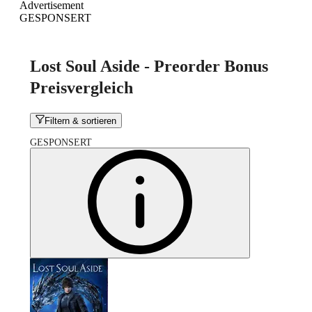
Advertisement
GESPONSERT
Lost Soul Aside - Preorder Bonus
Preisvergleich
Filtern & sortieren
GESPONSERT