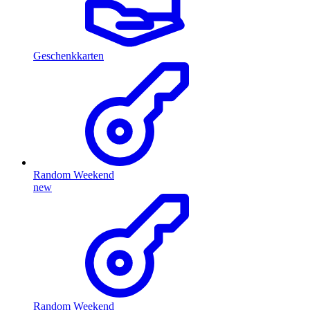
Geschenkkarten
Random Weekend
new
Random Weekend