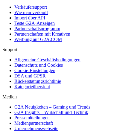
Verkäufersupport
Wie man verkauft
Import über API
Teste G2A-Anzeigen
Partnerschaftsprogramm
Partnerschaften mit Kreativen
Werbung auf G2A.COM
Support
Allgemeine Geschäftsbedingungen
Datenschutz und Cookies
Cookie-Einstellungen
DSA und GPSR
Rückerstattungsrichtlinie
Kategorieübersicht
Medien
G2A Neuigkeiten – Gaming und Trends
G2A Insights – Wirtschaft und Technik
Pressemitteilungen
Medienpartnerschaft
Unternehmenswebseite