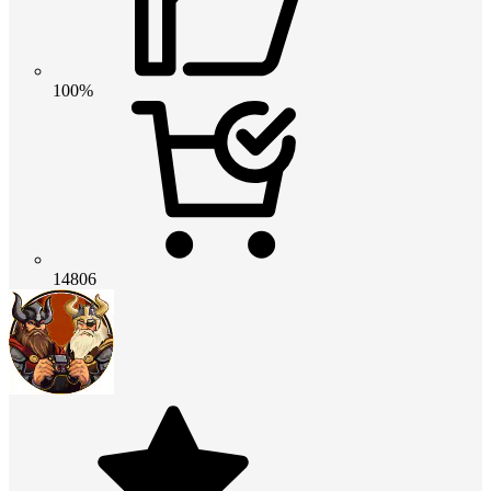
100%
14806