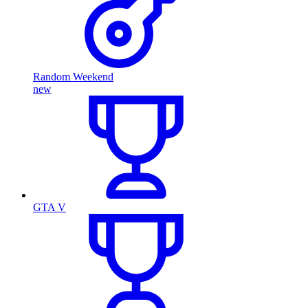
Random Weekend
new
GTA V