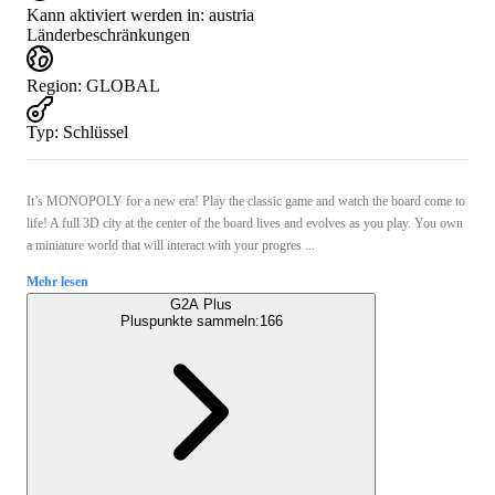
Kann aktiviert werden in:
austria
Länderbeschränkungen
Region
:
GLOBAL
Typ
:
Schlüssel
It’s MONOPOLY for a new era! Play the classic game and watch the board come to
life! A full 3D city at the center of the board lives and evolves as you play. You own
a miniature world that will interact with your progres ...
Mehr lesen
G2A Plus
Pluspunkte sammeln:
166