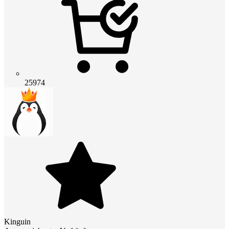
25974
Kinguin