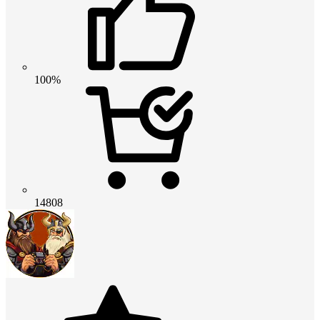
100%
14808