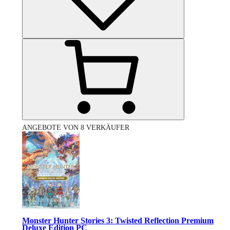
ANGEBOTE VON 8 VERKÄUFER
Monster Hunter Stories 3: Twisted Reflection Premium
Deluxe Edition PC