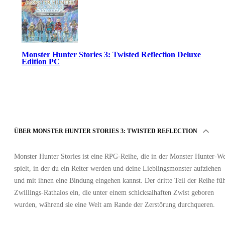
Monster Hunter Stories 3: Twisted Reflection Deluxe
Edition PC
ÜBER MONSTER HUNTER STORIES 3: TWISTED REFLECTION
Steam
Monster Hunter Stories ist eine RPG-Reihe, die in der Monster Hunter-We
•
Konto
spielt, in der du ein Reiter werden und deine Lieblingsmonster aufziehen
•
und mit ihnen eine Bindung eingehen kannst. Der dritte Teil der Reihe füh
GLOBAL
56.43
EUR
Zwillings-Rathalos ein, die unter einem schicksalhaften Zwist geboren
89.99
EUR
-
37
%
wurden, während sie eine Welt am Rande der Zerstörung durchqueren.