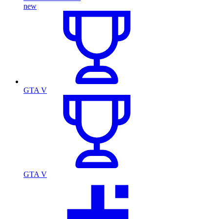
new
GTA V
GTA V