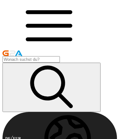
DE
EUR