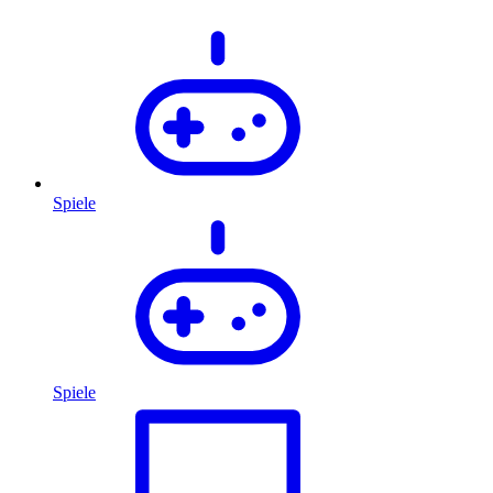
Spiele
Spiele