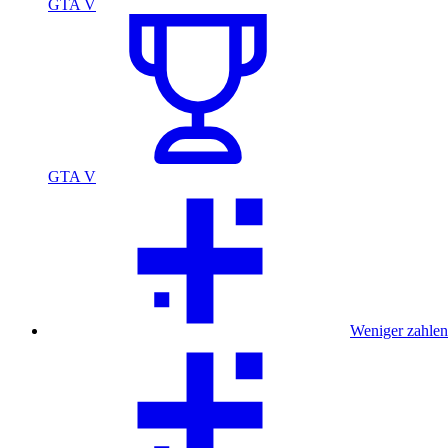
GTA V
GTA V
Weniger zahlen