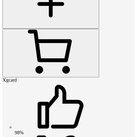
Xgcard
98%