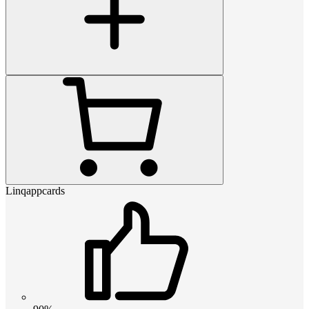
Linqappcards