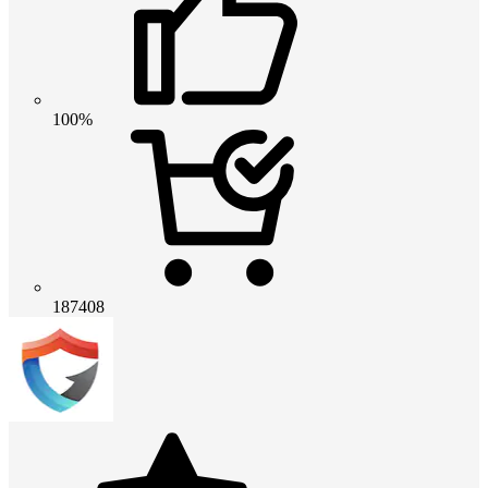
100%
187408