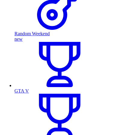
Random Weekend
new
GTA V