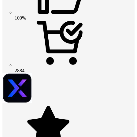
100%
2884