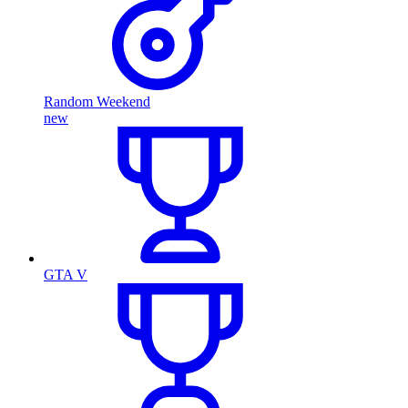
Random Weekend
new
GTA V