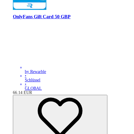
OnlyFans Gift Card 50 GBP
by Rewarble
•
Schlüssel
•
GLOBAL
66.14
EUR