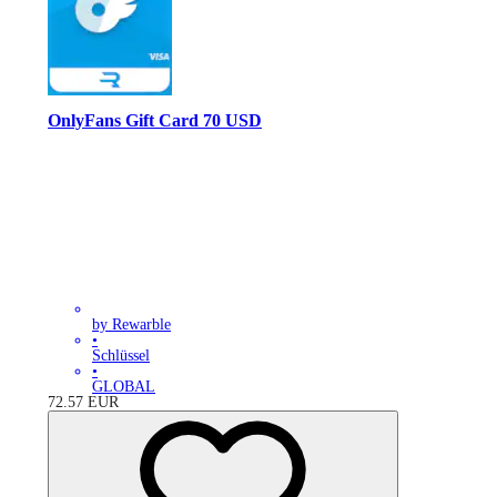
OnlyFans Gift Card 70 USD
by Rewarble
•
Schlüssel
•
GLOBAL
72.57
EUR