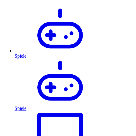
Spiele
Spiele