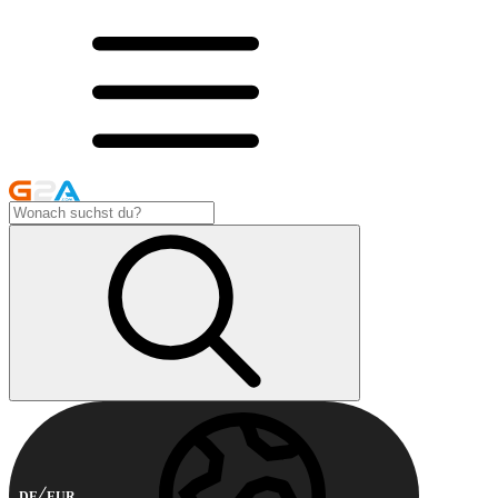
DE
EUR