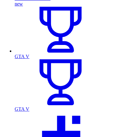
new
GTA V
GTA V