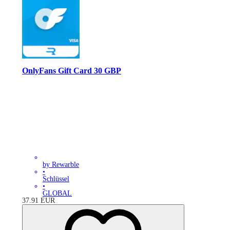
OnlyFans Gift Card 30 GBP
by Rewarble
•
Schlüssel
•
GLOBAL
37.91
EUR