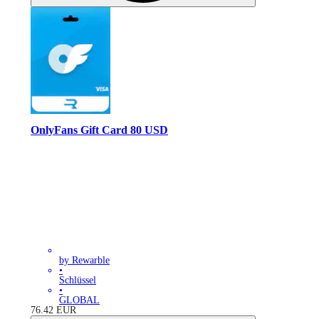
OnlyFans Gift Card 80 USD
by Rewarble
•
Schlüssel
•
GLOBAL
76.42
EUR