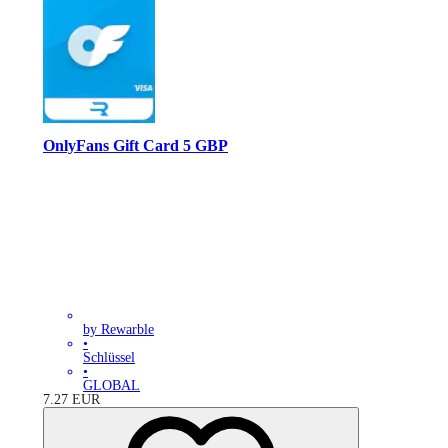
OnlyFans Gift Card 5 GBP
by Rewarble
•
Schlüssel
•
GLOBAL
7.27
EUR