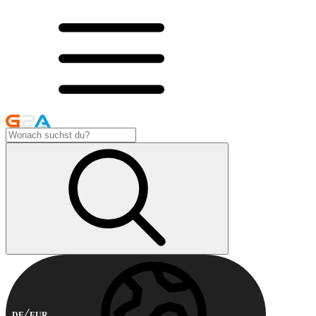
DE
EUR