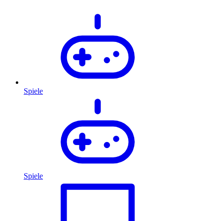
Spiele
Spiele