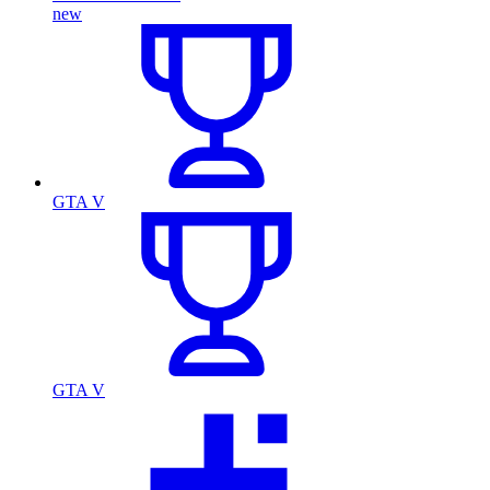
new
GTA V
GTA V