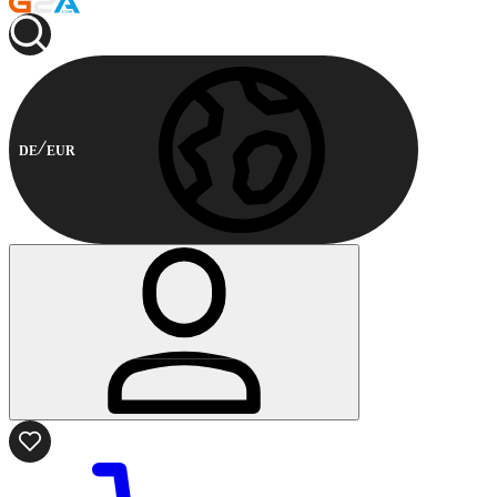
DE
EUR