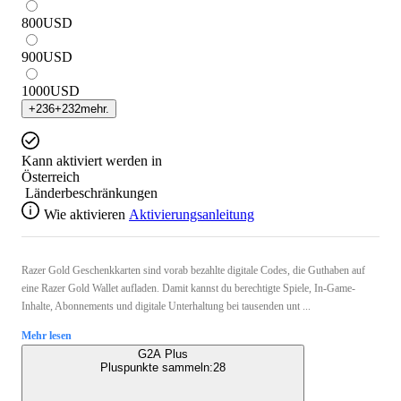
800
USD
900
USD
1000
USD
+
236
+
232
mehr.
Kann aktiviert werden in
Österreich
Länderbeschränkungen
Wie aktivieren
Aktivierungsanleitung
Razer Gold Geschenkkarten sind vorab bezahlte digitale Codes, die Guthaben auf
eine Razer Gold Wallet aufladen. Damit kannst du berechtigte Spiele, In-Game-
Inhalte, Abonnements und digitale Unterhaltung bei tausenden unt ...
Mehr lesen
G2A Plus
Pluspunkte sammeln:
28