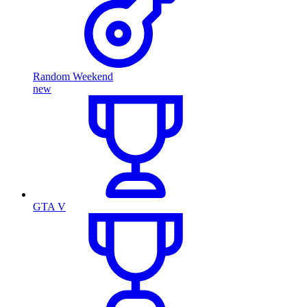
Random Weekend
new
GTA V