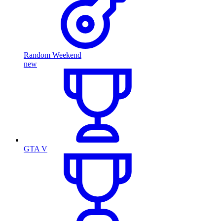
Random Weekend
new
GTA V