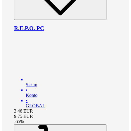
R.E.P.O. PC
Steam
•
Konto
•
GLOBAL
3.46
EUR
9.75
EUR
-
65
%