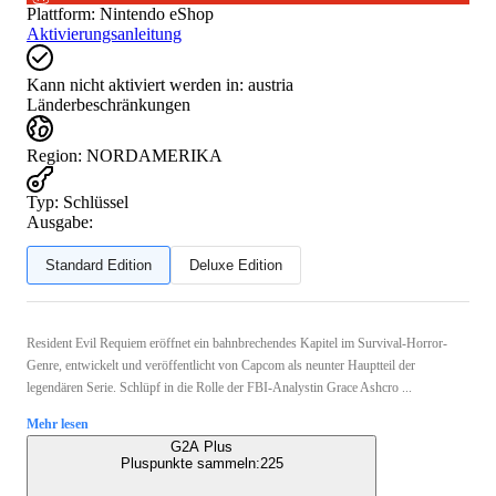
Plattform
:
Nintendo eShop
Aktivierungsanleitung
Kann nicht aktiviert werden in:
austria
Länderbeschränkungen
Region
:
NORDAMERIKA
Typ
:
Schlüssel
Ausgabe:
Standard Edition
Deluxe Edition
Resident Evil Requiem eröffnet ein bahnbrechendes Kapitel im Survival-Horror-
Genre, entwickelt und veröffentlicht von Capcom als neunter Hauptteil der
legendären Serie. Schlüpf in die Rolle der FBI-Analystin Grace Ashcro ...
Mehr lesen
G2A Plus
Pluspunkte sammeln:
225