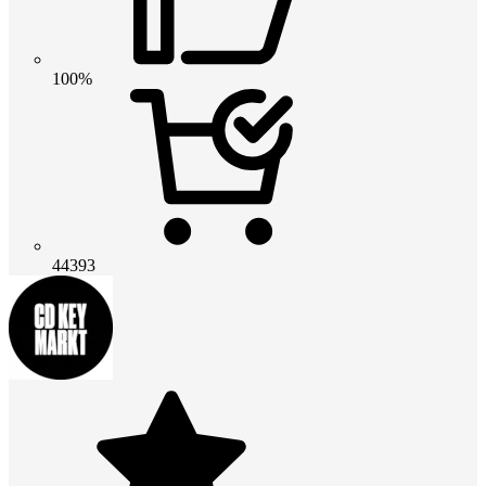
100%
44393