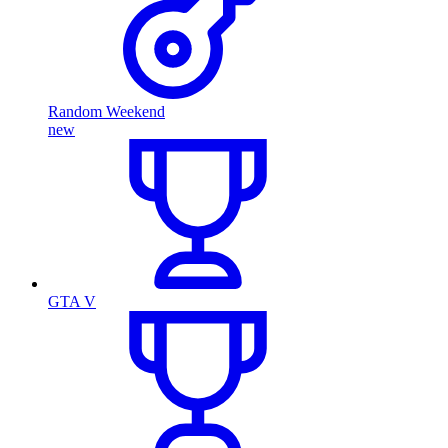
Random Weekend
new
GTA V