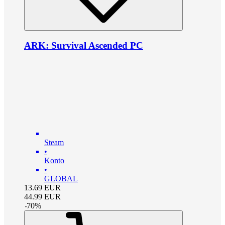
ARK: Survival Ascended PC
Steam
•
Konto
•
GLOBAL
13.69
EUR
44.99
EUR
-
70
%