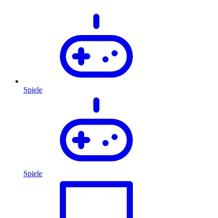
Spiele
Spiele