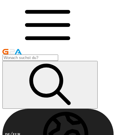
DE
EUR