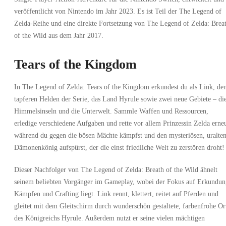
veröffentlicht von Nintendo im Jahr 2023. Es ist Teil der The Legend of
Zelda-Reihe und eine direkte Fortsetzung von The Legend of Zelda: Brea
of the Wild aus dem Jahr 2017.
Tears of the Kingdom
In The Legend of Zelda: Tears of the Kingdom erkundest du als Link, de
tapferen Helden der Serie, das Land Hyrule sowie zwei neue Gebiete – di
Himmelsinseln und die Unterwelt. Sammle Waffen und Ressourcen,
erledige verschiedene Aufgaben und rette vor allem Prinzessin Zelda erneu
während du gegen die bösen Mächte kämpfst und den mysteriösen, uralte
Dämonenkönig aufspürst, der die einst friedliche Welt zu zerstören droht!
Dieser Nachfolger von The Legend of Zelda: Breath of the Wild ähnelt
seinem beliebten Vorgänger im Gameplay, wobei der Fokus auf Erkundun
Kämpfen und Crafting liegt. Link rennt, klettert, reitet auf Pferden und
gleitet mit dem Gleitschirm durch wunderschön gestaltete, farbenfrohe Or
des Königreichs Hyrule. Außerdem nutzt er seine vielen mächtigen