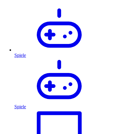
Spiele
Spiele