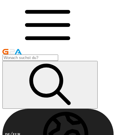
DE
EUR