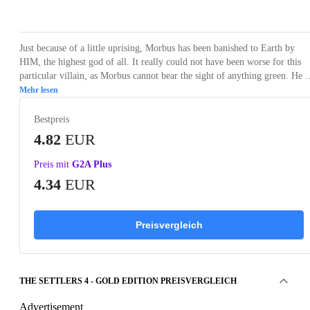
Loading...
Loading...
Loading...
Loading...
Loading
Just because of a little uprising, Morbus has been banished to Earth by
HIM, the highest god of all. It really could not have been worse for this
particular villain, as Morbus cannot bear the sight of anything green. He ..
Mehr lesen
Bestpreis
4.82
EUR
Preis mit
G2A Plus
4.34
EUR
Preisvergleich
THE SETTLERS 4 - GOLD EDITION PREISVERGLEICH
Advertisement