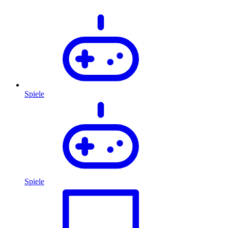
Spiele
Spiele