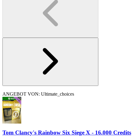
ANGEBOT VON: Ultimate_choices
Tom Clancy's Rainbow Six Siege X - 16.000 Credits