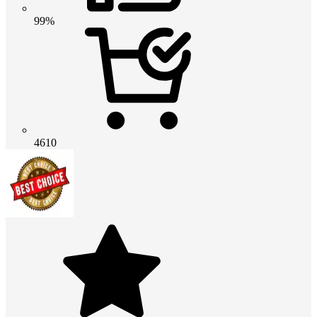
99%
4610