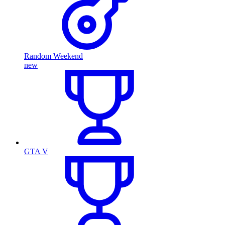
Random Weekend
new
GTA V