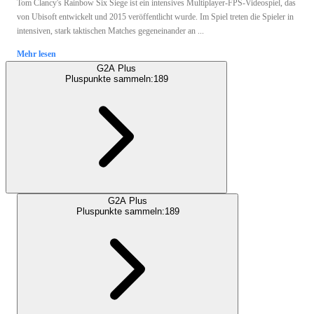
Tom Clancy's Rainbow Six Siege ist ein intensives Multiplayer-FPS-Videospiel, das
von Ubisoft entwickelt und 2015 veröffentlicht wurde. Im Spiel treten die Spieler in
intensiven, stark taktischen Matches gegeneinander an ...
Mehr lesen
G2A Plus
Pluspunkte sammeln:
189
G2A Plus
Pluspunkte sammeln:
189