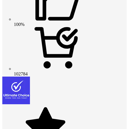
100%
102784