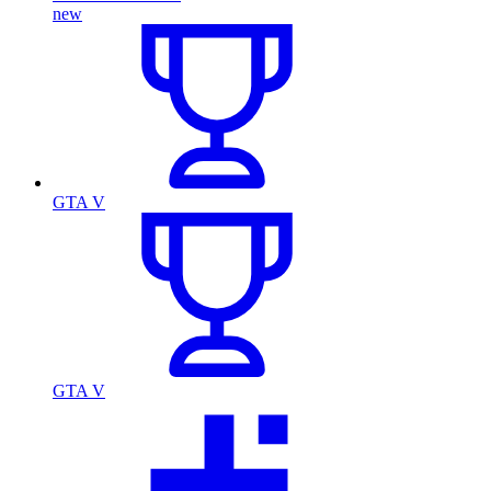
new
GTA V
GTA V