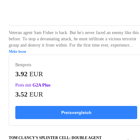
Loading...
Loading...
Loading...
Loading...
Loading
Veteran agent Sam Fisher is back. But he's never faced an enemy like this
before. To stop a devastating attack, he must infiltrate a vicious terrorist
group and destroy it from within. For the first time ever, experience...
Mehr lesen
Bestpreis
3.92
EUR
Preis mit
G2A Plus
3.52
EUR
Preisvergleich
TOM CLANCY'S SPLINTER CELL: DOUBLE AGENT