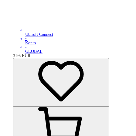
Ubisoft Connect
•
Konto
•
GLOBAL
3.96
EUR