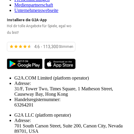
Medienpartnerschaft
Unternehmenswebseite
Installiere die G2A-App
Hol dir tolle Angebote für Spiele, egal wo
du bist!
4.6 - 113,300
Stimmen
G2A.COM Limited
(platform operator)
Adresse:
31/F, Tower Two, Times Square, 1 Matheson Street,
Causeway Bay, Hong Kong
Handelsregisternummer:
63264201
G2A LLC
(platform operator)
Adresse:
701 South Carson Street, Suite 200, Carson City, Nevada
89701, USA