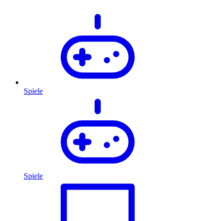
Spiele
Spiele