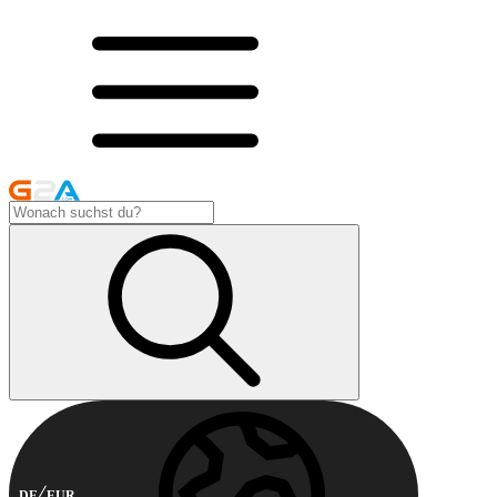
DE
EUR