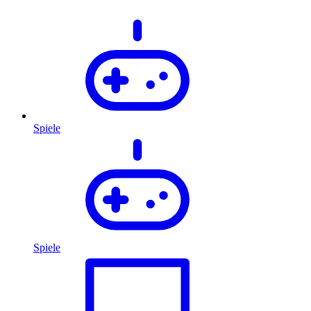
Spiele
Spiele