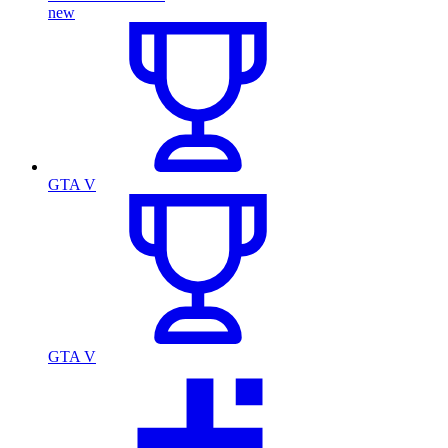
new
GTA V
GTA V