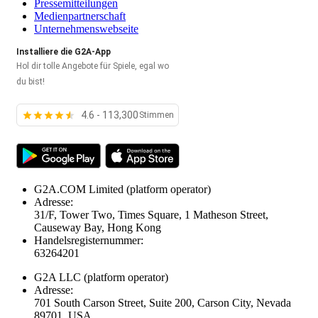
Pressemitteilungen
Medienpartnerschaft
Unternehmenswebseite
Installiere die G2A-App
Hol dir tolle Angebote für Spiele, egal wo
du bist!
4.6 - 113,300
Stimmen
G2A.COM Limited
(platform operator)
Adresse:
31/F, Tower Two, Times Square, 1 Matheson Street,
Causeway Bay, Hong Kong
Handelsregisternummer:
63264201
G2A LLC
(platform operator)
Adresse:
701 South Carson Street, Suite 200, Carson City, Nevada
89701, USA