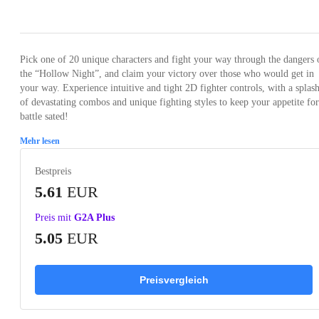
Loading...
Loading...
Loading...
Loading...
Loading
Pick one of 20 unique characters and fight your way through the dangers 
the “Hollow Night”, and claim your victory over those who would get in
your way. Experience intuitive and tight 2D fighter controls, with a splas
of devastating combos and unique fighting styles to keep your appetite for
battle sated!
Mehr lesen
Bestpreis
5.61
EUR
Preis mit
G2A Plus
5.05
EUR
Preisvergleich