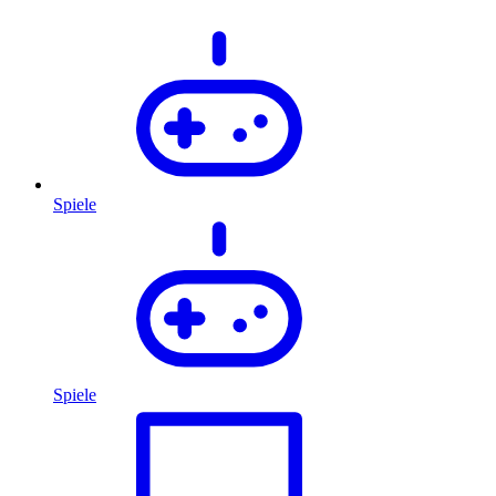
Spiele
Spiele