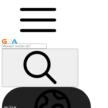
DE
EUR