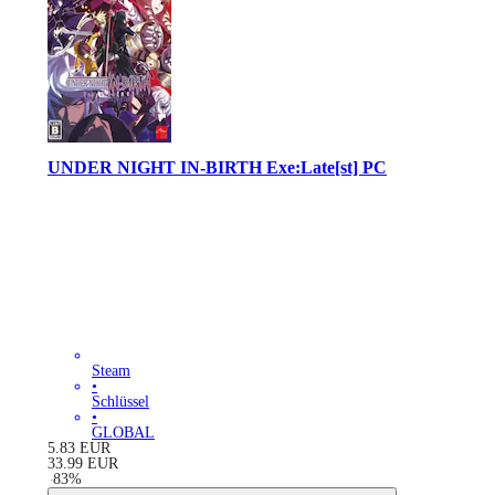
UNDER NIGHT IN-BIRTH Exe:Late[st] PC
Steam
•
Schlüssel
•
GLOBAL
5.83
EUR
33.99
EUR
-
83
%