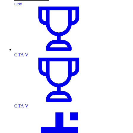
new
GTA V
GTA V