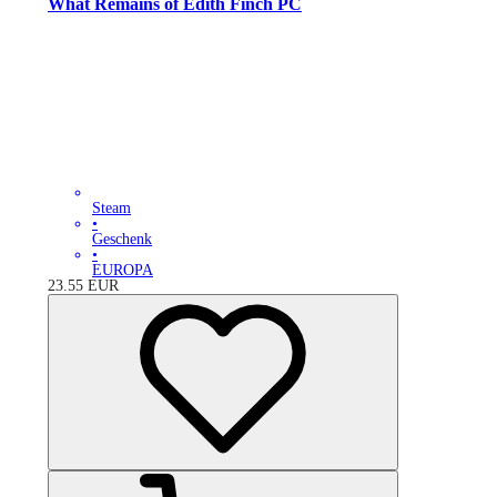
What Remains of Edith Finch PC
Steam
•
Geschenk
•
EUROPA
23.55
EUR