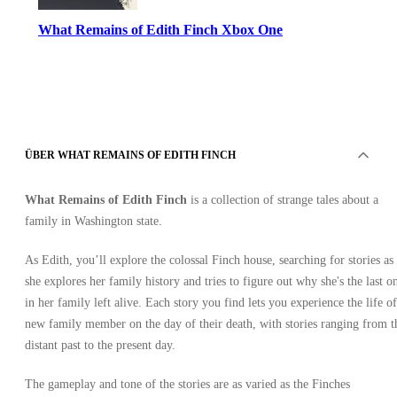
What Remains of Edith Finch Xbox One
ÜBER WHAT REMAINS OF EDITH FINCH
Xbox Live
What Remains of Edith Finch
is a collection of strange tales about a
•
Schlüssel
family in Washington state.
•
VEREINIGTE STAATEN VON AMERIKA
19.68
EUR
As Edith, you’ll explore the colossal Finch house, searching for stories as
19.99
EUR
-
2
%
she explores her family history and tries to figure out why she's the last o
in her family left alive. Each story you find lets you experience the life of
new family member on the day of their death, with stories ranging from t
distant past to the present day.
The gameplay and tone of the stories are as varied as the Finches