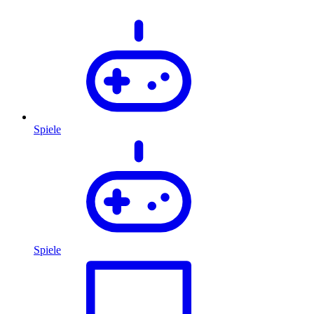
Spiele
Spiele