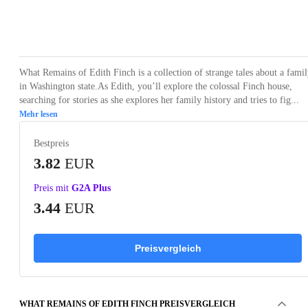
Loading...
Loading...
Loading...
Loading...
Loading
What Remains of Edith Finch is a collection of strange tales about a fami
in Washington state.As Edith, you’ll explore the colossal Finch house,
searching for stories as she explores her family history and tries to fig...
Mehr lesen
Bestpreis
3.82
EUR
Preis mit
G2A Plus
3.44
EUR
Preisvergleich
WHAT REMAINS OF EDITH FINCH PREISVERGLEICH