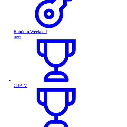
Random Weekend
new
GTA V