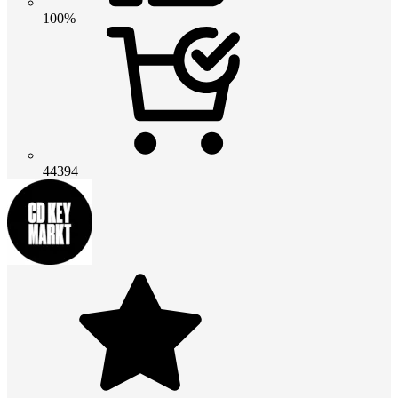
100%
44394