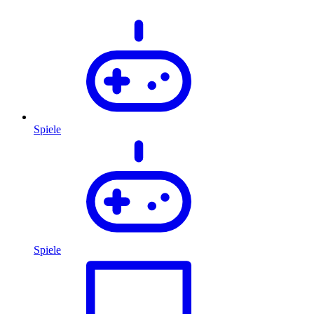
Spiele
Spiele