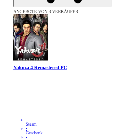
ANGEBOTE VON 3 VERKÄUFER
Yakuza 4 Remastered PC
Steam
•
Geschenk
•