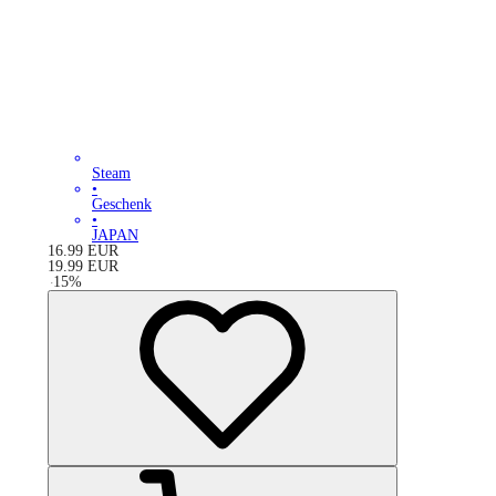
Steam
•
Geschenk
•
JAPAN
16.99
EUR
19.99
EUR
-
15
%