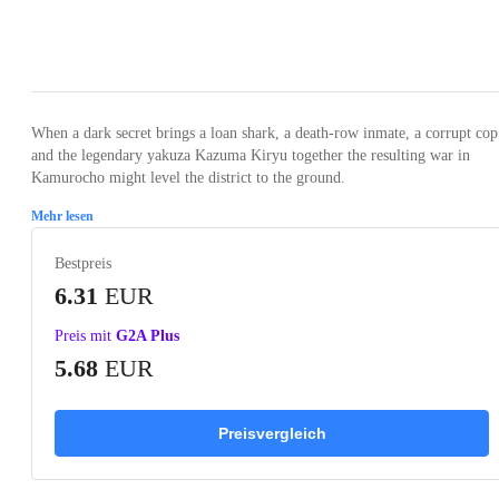
Loading...
Loading...
Loading...
Loading...
Loading
When a dark secret brings a loan shark, a death-row inmate, a corrupt cop
and the legendary yakuza Kazuma Kiryu together the resulting war in
Kamurocho might level the district to the ground.
Mehr lesen
Bestpreis
6.31
EUR
Preis mit
G2A Plus
5.68
EUR
Preisvergleich