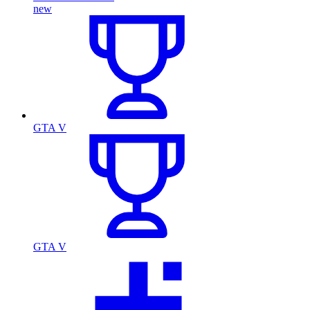
new
GTA V
GTA V