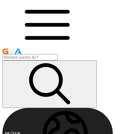
DE
EUR