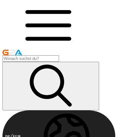
DE
EUR