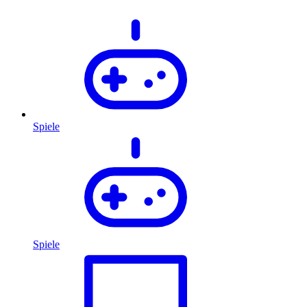
Spiele
Spiele