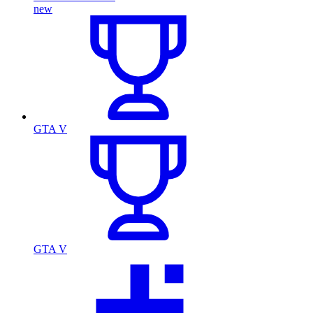
new
GTA V
GTA V