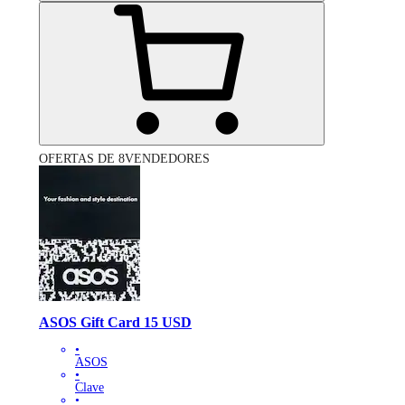
OFERTAS DE 8VENDEDORES
ASOS Gift Card 15 USD
•
ASOS
•
Clave
•