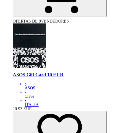
OFERTAS DE 9VENDEDORES
ASOS Gift Card 10 EUR
•
ASOS
•
Clave
•
ITALIA
10.97
EUR