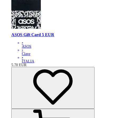
ASOS Gift Card 5 EUR
•
ASOS
•
Clave
•
ITALIA
5.70
EUR