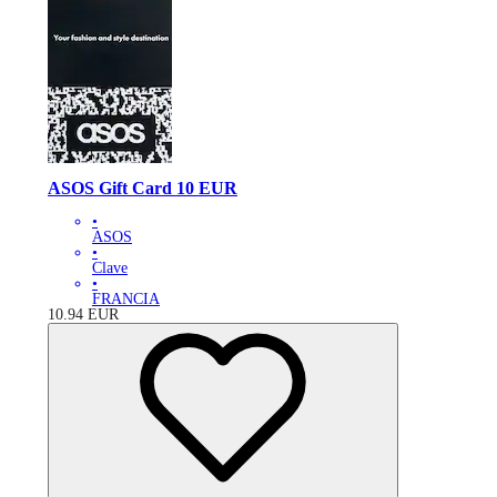
ASOS Gift Card 10 EUR
•
ASOS
•
Clave
•
FRANCIA
10.94
EUR