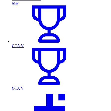
new
GTA V
GTA V