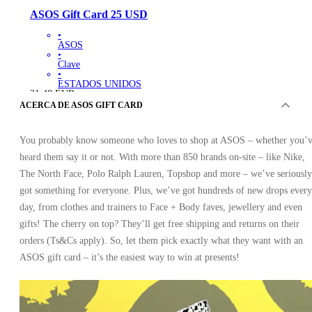
ASOS Gift Card 25 USD
•
ASOS
•
Clave
•
ESTADOS UNIDOS
21.48
EUR
ACERCA DE ASOS GIFT CARD
You probably know someone who loves to shop at ASOS – whether you’
heard them say it or not. With more than 850 brands on-site – like Nike,
The North Face, Polo Ralph Lauren, Topshop and more – we’ve seriously
got something for everyone. Plus, we’ve got hundreds of new drops every
day, from clothes and trainers to Face + Body faves, jewellery and even
gifts! The cherry on top? They’ll get free shipping and returns on their
orders (Ts&Cs apply). So, let them pick exactly what they want with an
ASOS gift card – it’s the easiest way to win at presents!