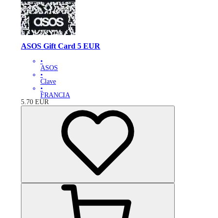
ASOS Gift Card 5 EUR
•
ASOS
•
Clave
•
FRANCIA
5.70
EUR