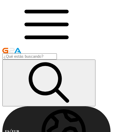
ES
EUR