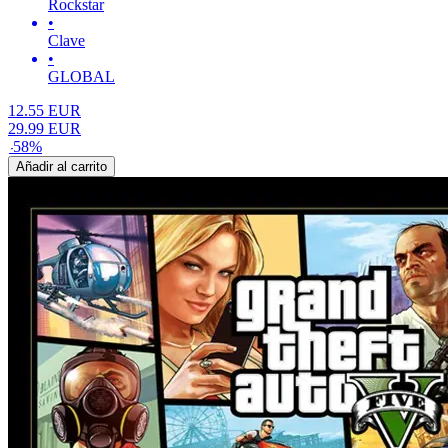
Rockstar
•
Clave
•
GLOBAL
12.55
EUR
29.99
EUR
-
58
%
Añadir al carrito