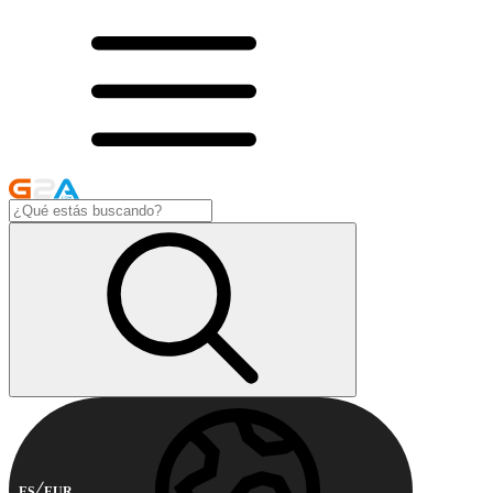
ES
EUR