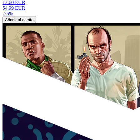
13.60
EUR
54.99
EUR
-
75
%
Añadir al carrito