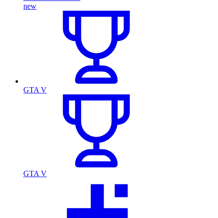
new
GTA V
GTA V