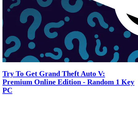
Try To Get Grand Theft Auto V:
Premium Online Edition - Random 1 Key
PC